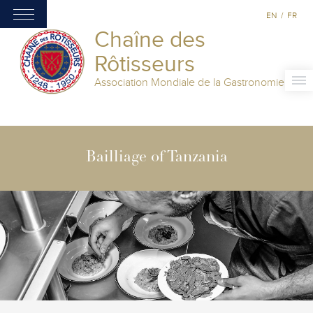
EN
/
FR
Chaîne des
Rôtisseurs
Association Mondiale de la Gastronomie
Bailliage of Tanzania