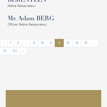
BERENTZEN
Maître Restaurateur
Mr. Adam BERG
Officier Maître Restaurateur
‹
1
2
...
9
10
11
12
13
14
15
...
171
172
›