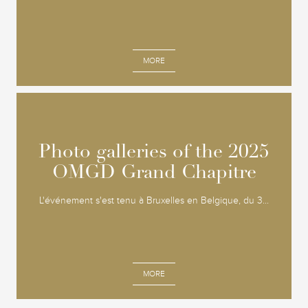
MORE
Photo galleries of the 2025
Photo galleries of the 2025
OMGD Grand Chapitre
OMGD Grand Chapitre
L'événement s'est tenu à Bruxelles en Belgique, du 3...
MORE