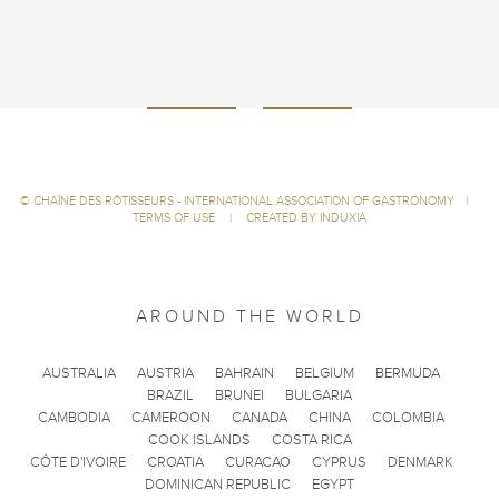
©
CHAÎNE DES RÔTISSEURS - INTERNATIONAL ASSOCIATION OF GASTRONOMY
|
TERMS OF USE
|
CREATED BY INDUXIA
AROUND THE WORLD
AUSTRALIA
AUSTRIA
BAHRAIN
BELGIUM
BERMUDA
BRAZIL
BRUNEI
BULGARIA
CAMBODIA
CAMEROON
CANADA
CHINA
COLOMBIA
COOK ISLANDS
COSTA RICA
CÔTE D'IVOIRE
CROATIA
CURACAO
CYPRUS
DENMARK
DOMINICAN REPUBLIC
EGYPT