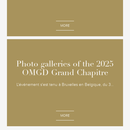
MORE
Photo galleries of the 2025
Photo galleries of the 2025
OMGD Grand Chapitre
OMGD Grand Chapitre
L'événement s'est tenu à Bruxelles en Belgique, du 3...
MORE