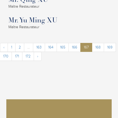
Mr. Qing XU
Maître Restaurateur
Mr. Yu Ming XU
Maître Restaurateur
‹
1
2
...
163
164
165
166
167
168
169
170
171
172
›