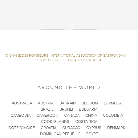
©
CHAÎNE DES RÔTISSEURS - INTERNATIONAL ASSOCIATION OF GASTRONOMY
|
TERMS OF USE
|
CREATED BY INDUXIA
AROUND THE WORLD
AUSTRALIA
AUSTRIA
BAHRAIN
BELGIUM
BERMUDA
BRAZIL
BRUNEI
BULGARIA
CAMBODIA
CAMEROON
CANADA
CHINA
COLOMBIA
COOK ISLANDS
COSTA RICA
CÔTE D'IVOIRE
CROATIA
CURACAO
CYPRUS
DENMARK
DOMINICAN REPUBLIC
EGYPT