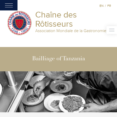
EN
/
FR
Chaîne des
Rôtisseurs
Association Mondiale de la Gastronomie
Bailliage of Tanzania